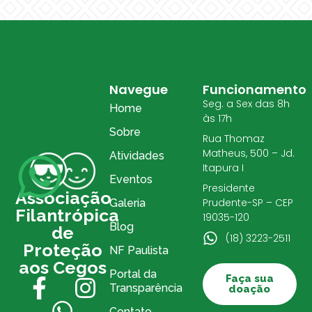
Navegue
Funcionamento
Seg. a Sex das 8h
Home
às 17h
Sobre
Rua Thomaz
Matheus, 500 – Jd.
Atividades
Itapura I
Eventos
Presidente
Associação
Prudente-SP – CEP
Galeria
Filantrópica
19035-120
Blog
de
(18) 3223-2511
Proteção
NF Paulista
aos Cegos
Portal da
Faça sua
Transparência
doação
Contato