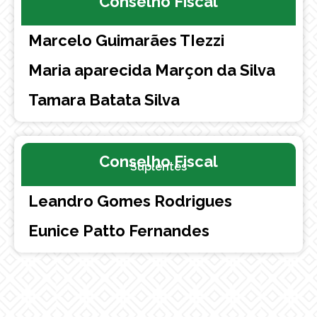
Conselho Fiscal
Suplentes
Marcelo Guimarães TIezzi
Maria aparecida Marçon da Silva
Tamara Batata Silva
Conselho Fiscal
Suplentes
Leandro Gomes Rodrigues
Eunice Patto Fernandes