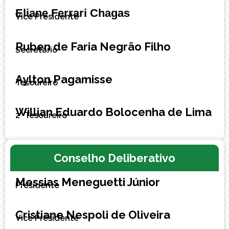
Eliane Ferrari Chagas
Vice Presidente
Ruben de Faria Negrão Filho
Secretário
Aylton Pagamisse
Tesoureiro
Willian Eduardo Bolocenha de Lima
2° Tesoureiro
Conselho Deliberativo
Messias Meneguetti Júnior
Presidente
Cristiane Nespoli de Oliveira
Vice Presidente