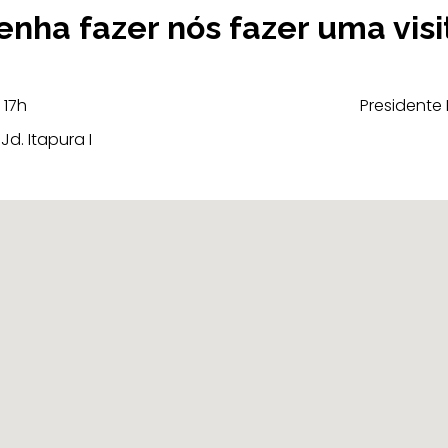
enha fazer nós fazer uma visi
 17h
Presidente
d. Itapura I