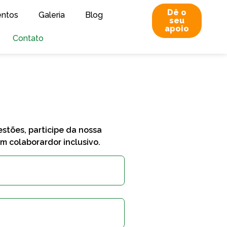
Dê o
entos
Galeria
Blog
seu
apoio
Contato
estões, participe da nossa
m colaborardor inclusivo.