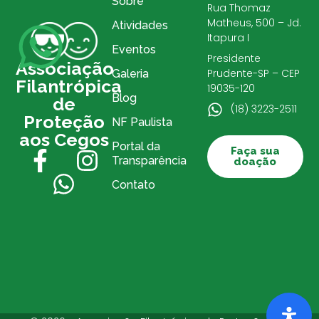
Sobre
Rua Thomaz
Matheus, 500 – Jd.
Atividades
Itapura I
Eventos
Presidente
Associação
Prudente-SP – CEP
Galeria
Filantrópica
19035-120
Blog
de
(18) 3223-2511
Proteção
NF Paulista
aos Cegos
Portal da
Faça sua
Transparência
doação
Contato