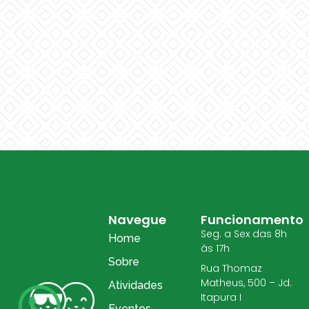
Navegue
Funcionamento
Seg. a Sex das 8h
Home
às 17h
Sobre
Rua Thomaz
Matheus, 500 – Jd.
Atividades
Itapura I
Eventos