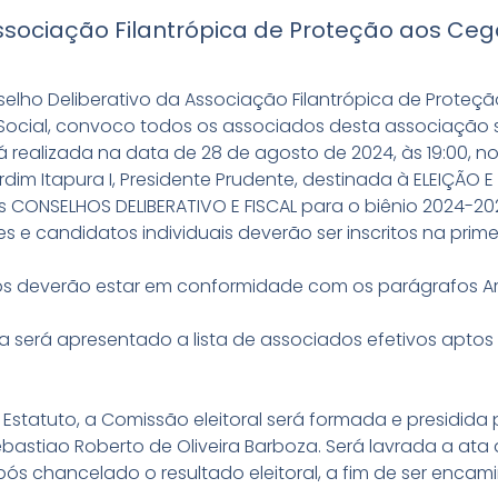
ssociação Filantrópica de Proteção aos Ceg
lho Deliberativo da Associação Filantrópica de Proteç
 Social, convoco todos os associados desta associação se
 realizada na data de 28 de agosto de 2024, às 19:00, no
dim Itapura I, Presidente Prudente, destinada à ELEIÇÃO 
s CONSELHOS DELIBERATIVO E FISCAL para o biênio 2024-20
s e candidatos individuais deverão ser inscritos na prim
tos deverão estar em conformidade com os parágrafos Ar
a será apresentado a lista de associados efetivos apto
Estatuto, a Comissão eleitoral será formada e presidida 
ebastiao Roberto de Oliveira Barboza. Será lavrada a ata
pós chancelado o resultado eleitoral, a fim de ser enca