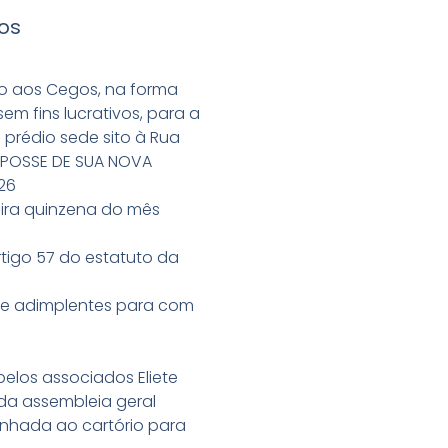
os
ão aos Cegos, na forma
m fins lucrativos, para a
 prédio sede sito à Rua
E POSSE DE SUA NOVA
26
eira quinzena do mês
tigo 57 do estatuto da
s e adimplentes para com
pelos associados Eliete
 da assembleia geral
minhada ao cartório para