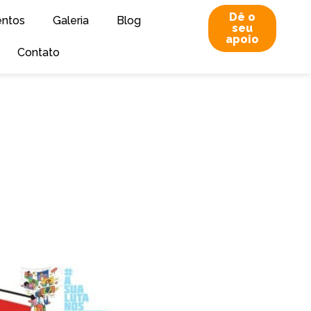
Dê o
entos
Galeria
Blog
seu
apoio
Contato
IA GERA