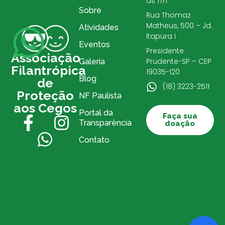
às 17h
Sobre
Rua Thomaz
Matheus, 500 – Jd.
Atividades
Itapura I
Eventos
Presidente
Associação
Prudente-SP – CEP
Galeria
Filantrópica
19035-120
Blog
de
(18) 3223-2511
Proteção
NF Paulista
aos Cegos
Portal da
Faça sua
Transparência
doação
Contato