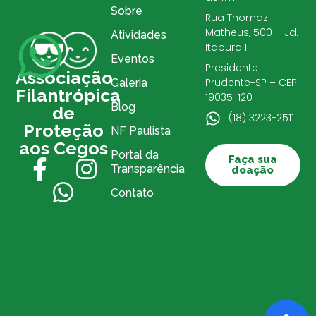
Sobre
Rua Thomaz
Matheus, 500 – Jd.
Atividades
Itapura I
Eventos
Presidente
Associação
Prudente-SP – CEP
Galeria
Filantrópica
19035-120
Blog
de
(18) 3223-2511
Proteção
NF Paulista
aos Cegos
Portal da
Faça sua
Transparência
doação
Contato