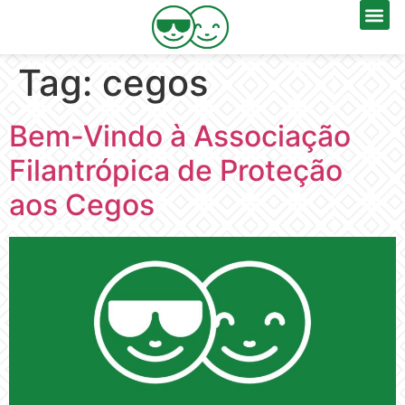
Tag:
cegos
Bem-Vindo à Associação
Filantrópica de Proteção
aos Cegos