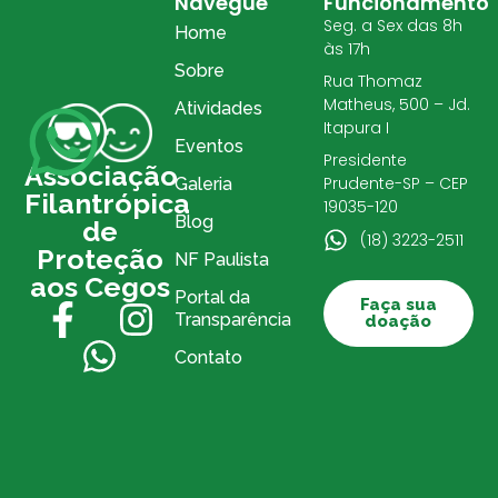
Navegue
Funcionamento
Seg. a Sex das 8h
Home
às 17h
Sobre
Rua Thomaz
Matheus, 500 – Jd.
Atividades
Itapura I
Eventos
Presidente
Associação
Prudente-SP – CEP
Galeria
Filantrópica
19035-120
Blog
de
(18) 3223-2511
Proteção
NF Paulista
aos Cegos
Portal da
Faça sua
Transparência
doação
Contato